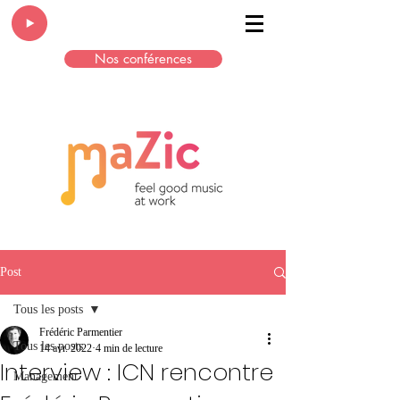
Nos conférences
Post
Tous les posts
Frédéric Parmentier
Tous les posts
14 avr. 2022
4 min de lecture
Interview : ICN rencontre
Management