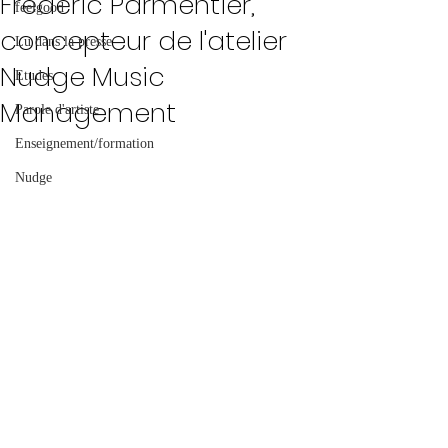
Frédéric Parmentier,
feelgood
concepteur de l'atelier
Lu dans la presse
Nudge Music
Etudes
Management
Parole d'artiste
Enseignement/formation
Nudge