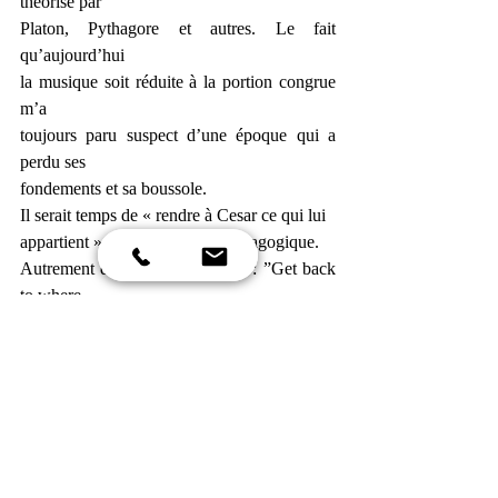
théorisé par
Platon, Pythagore et autres. Le fait 
qu’aujourd’hui
la musique soit réduite à la portion congrue 
m’a
toujours paru suspect d’une époque qui a 
perdu ses
fondements et sa boussole.
Il serait temps de « rendre à Cesar ce qui lui
appartient » dans le domaine pédagogique.
Autrement dit ou mieux, chanté : ”Get back 
to where
you once belonged”.
ICN - Peut-on manager une 
business school et plus
généralement une entreprise ou un 
lieu de travail