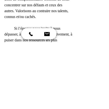
concentrer sur nos défauts et ceux des 
autres. Valorisons au contraire nos talents, 
connus et/ou cachés.
	Si l’époque nous invite à nous 
dépasser, à nous réinventer collectivement, à 
puiser dans nos ressources les plus 
profondes, je suis convaincu que cela 
passera aussi et surtout par la 
réappropriation de nos fondamentaux. A 
l’instar de la musique, le manager, à travers 
son essentielle composante motivationnelle, 
se doit d’être bienveillant. 
Au delà des transformations 
digitales qui s’opèrent, la 
transformation managériale 
bienveillante apparaît non comme 