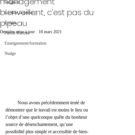
management
feelgood
bienveillant, c'est pas du
Lu dans la presse
pipeau
Etudes
Dernière mise à jour :
18 mars 2021
Parole d'artiste
Enseignement/formation
Nudge
	Nous avons précédemment tenté de 
démontrer que le travail est moins le lieu ou 
l’objet d’une quelconque quête du bonheur 
source de désenchantement, qu’une 
possibilité plus simple et accessible de bien-