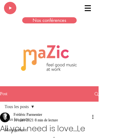
Nos conférences
Post
Tous les posts
Frédéric Parmentier
Tous les posts
16 mars 2021
8 min de lecture
All you need is love...Le
Management