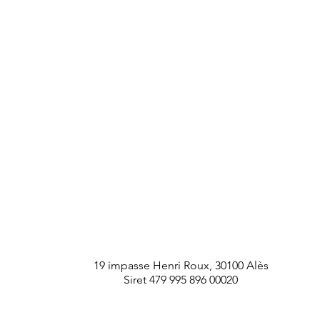
MaZic est une société du groupe Mine de ta
certifié Qualiopi
19 impasse Henri Roux, 30100 Alès
Siret 479 995 896 00020