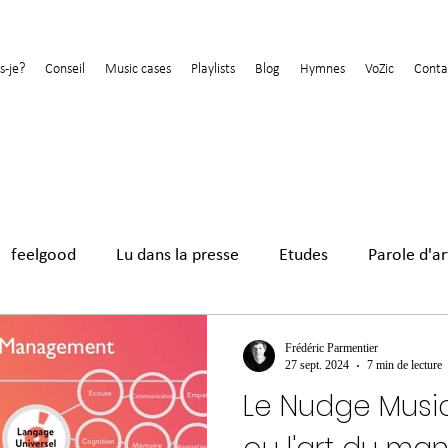
s-je?
Conseil
Music cases
Playlists
Blog
Hymnes
VoZic
Conta
feelgood
Lu dans la presse
Etudes
Parole d'ar
Nudge
Frédéric Parmentier
27 sept. 2024
7 min de lecture
Le Nudge Mus