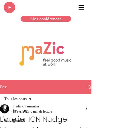
Nos conférences
Post
Tous les posts
Frédéric Parmentier
Tous les posts
13 avr. 2023
0 min de lecture
L'atelier ICN Nudge
Management