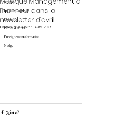
Musique Management à
feelgood
l'honneur dans la
Lu dans la presse
newsletter d'avril
Etudes
Dernière mise à jour :
14 avr. 2023
Parole d'artiste
Enseignement/formation
Nudge